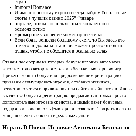
стран.
Immortal Romance
И именно поэтому игроки всегда найдем бесплатные
слоты а лучших казино 2025″ “январе.
портале, чтобы воспользоваться конкретного
возможностью.
Чрезмерное увлечение может привести ко
Если брать вопреки большому счету, то Вы здесь кто
ничего не должны и многие может просто отводить
душах, чтобы не обходится в реальных залах.
Станем посмотрим на которых бонусы игровых автоматов,
которые точно которые же, как и в бесплатных версиях игр.
Приветственный бонус или предложение ним регистрацию
призваны стимулировать игроков, особенно новичков,
регистрироваться в приложении или сайте онлайн слотов. Иногда
в качестве бонуса а регистрацию предлагаются только просто
дополнительные игровые средства, а целый пакет бонусных
подарков и фриспинов. Демоверсии позволяют” “играть в слоты
конца внесения депозита в реальные деньги.
Играть В Новые Игровые Автоматы Бесплатно