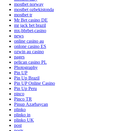
mostbet norway
mostbet ozbekistonda
mostbet tr
Mr Bet casino DE
mr jack bet brazil
mx-bbrbet-casino
news
online casino au
onlone casino ES
ozwin au casino
pages
pelican casino PL
Photography
Pin UP
Pin Up Brazil
Pin UP Online Casino
Pin Up Peru
pinco
Pinco TR
Pinup Azərbaycan
plinko
plinko in
plinko UK
post
posts