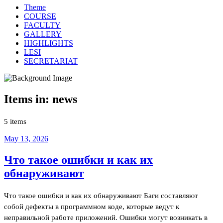
Theme
COURSE
FACULTY
GALLERY
HIGHLIGHTS
LESI
SECRETARIAT
Items in: news
5 items
May 13, 2026
Что такое ошибки и как их
обнаруживают
Что такое ошибки и как их обнаруживают Баги составляют
собой дефекты в программном коде, которые ведут к
неправильной работе приложений. Ошибки могут возникать в