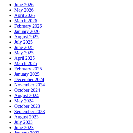
June 2026
May 2026
April 2026
March 2026
February 2026
January 2026
August 2025
July 2025
June 2025
May 2025
April 2025
March 2025
February 2025
January 2025
December 2024
November 2024
October 2024
August 2024
May 2024
October 2023
September 2023
August 2023
July 2023
June 2023
January 2023