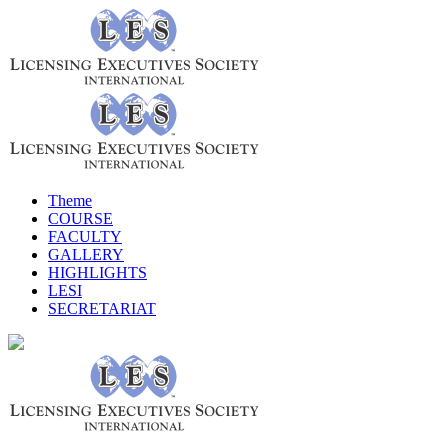
Theme
COURSE
FACULTY
GALLERY
HIGHLIGHTS
LESI
SECRETARIAT