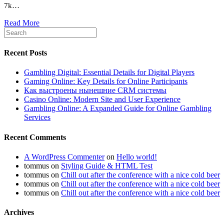
7k…
Read More
Recent Posts
Gambling Digital: Essential Details for Digital Players
Gaming Online: Key Details for Online Participants
Как выстроены нынешние CRM системы
Casino Online: Modern Site and User Experience
Gambling Online: A Expanded Guide for Online Gambling
Services
Recent Comments
A WordPress Commenter
on
Hello world!
tommus
on
Styling Guide & HTML Test
tommus
on
Chill out after the conference with a nice cold beer
tommus
on
Chill out after the conference with a nice cold beer
tommus
on
Chill out after the conference with a nice cold beer
Archives