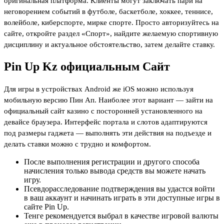
оригинальная платформа. Клиенты могут заключать пари на
неговорением событий в футболе, баскетболе, хоккее, теннисе,
волейболе, киберспорте, мирке спорте. Просто авторизуйтесь на
сайте, откройте раздел «Спорт», найдите желаемую спортивную
дисциплину и актуальное обстоятельство, затем делайте ставку.
Pin Up Kz официальным Сайт
Для игры в устройствах Android же iOS можно используя
мобильную версию Пин Ап. Наиболее этот вариант — зайти на
официальный сайт казино с посторонней установленного на
девайсе браузера. Интерфейс портала и слотов адаптируются
под размеры гаджета — выполнять эти действия на подъезде и
делать ставки можно с трудно и комфортом.
После выполнения регистрации и другого способа
начисления только вывода средств вы можете начать
игру.
Псевдорасследование подтверждения вы удастся войти
в ваш аккаунт и начинать играть в эти доступные игры в
сайте Pin Up.
Тенге рекомендуется выбрал в качестве игровой валюты