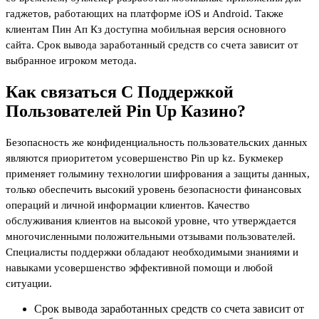
гаджетов, работающих на платформе iOS и Android. Также
клиентам Пин Ап Кз доступна мобильная версия основного
сайта. Срок вывода заработанный средств со счета зависит от
выбранное игроком метода.
Как связаться С Поддержкой
Пользователей Pin Up Казино?
Безопасность же конфиденциальность пользовательских данных
являются приоритетом усовершенство Pin up kz. Букмекер
применяет голымину технологии шифрования а защиты данных,
только обеспечить высокий уровень безопасности финансовых
операций и личной информации клиентов. Качество
обслуживания клиентов на высокой уровне, что утверждается
многочисленными положительными отзывами пользователей.
Специалисты поддержки обладают необходимыми знаниями и
навыками усовершенство эффективной помощи и любой
ситуации.
Срок вывода заработанных средств со счета зависит от