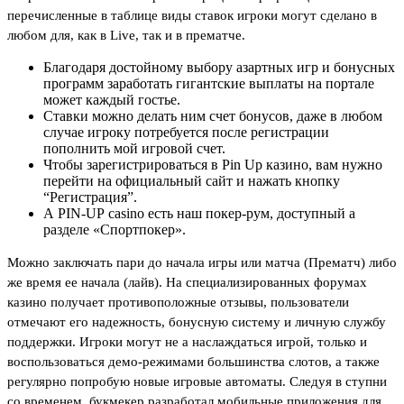
перечисленные в таблице виды ставок игроки могут сделано в
любом для, как в Live, так и в прематче.
Благодаря достойному выбору азартных игр и бонусных
программ заработать гигантские выплаты на портале
может каждый гостье.
Ставки можно делать ним счет бонусов, даже в любом
случае игроку потребуется после регистрации
пополнить мой игровой счет.
Чтобы зарегистрироваться в Pin Up казино, вам нужно
перейти на официальный сайт и нажать кнопку
“Регистрация”.
А PIN-UP casino есть наш покер-рум, доступный а
разделе «Спортпокер».
Можно заключать пари до начала игры или матча (Прематч) либо
же время ее начала (лайв). На специализированных форумах
казино получает противоположные отзывы, пользователи
отмечают его надежность, бонусную систему и личную службу
поддержки. Игроки могут не а наслаждаться игрой, только и
воспользоваться демо-режимами большинства слотов, а также
регулярно попробую новые игровые автоматы. Следуя в ступни
со временем, букмекер разработал мобильные приложения для