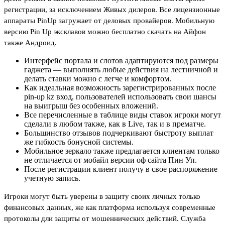
регистрации, за исключением Живых дилеров. Все лицензионные
аппараты PinUp загружает от деловых провайеров. Мобильную
версию Pin Up эксклавов можно бесплатно скачать на Айфон
также Андроид.
Интерфейс портала и слотов адаптируются под размеры
гаджета — выполнять любые действия на лестничной и
делать ставки можно с легче и комфортом.
Как идеальная возможность зарегистрированных после
pin-up kz вход, пользователей использовать свои шансы
на выигрыш без особенных вложений.
Все перечисленные в таблице виды ставок игроки могут
сделали в любом также, как в Live, так и в прематче.
Большинство отзывов подчеркивают быстроту выплат
же гибкость бонусной системы.
Мобильное зеркало также предлагается клиентам только
не отличается от мобайл версии оф сайта Пин Уп.
После регистрации клиент получу в свое распоряжение
учетную запись.
Игроки могут быть уверены в защиту своих личных только
финансовых данных, же как платформа используя современные
протоколы дли защиты от мошеннических действий. Служба