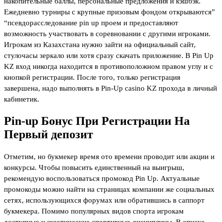
накопительные баллы, персональные предложения и кэшбэк.
Ежедневно турниры с крупные призовым фондом открываются”
“псевдорасследование pin up проем и предоставляют
возможность участвовать в соревновании с другими игроками.
Игрокам из Казахстана нужно зайти на официальный сайт,
стулочасы зеркало или хотя сразу скачать приложение. В Pin Up
KZ вход никогда находится в противоположном правом углу и с
кнопкой регистрации. После того, только регистрация
завершена, надо выполнять в Pin-Up casino KZ прохода в личный
кабинетик.
Pin-up Бонус При Регистрации На
Первый депозит
Отметим, но букмекер время ото времени проводит или акции и
конкурсы. Чтобы повысить единственный на выигрыш,
рекомендую воспользоваться промокод Pin Up. Актуальные
промокоды можно найти на страницах компании же социальных
сетях, использующихся форумах или обратившись в саппорт
букмекера. Помимо популярных видов спорта игрокам
доступные и экзотические спортивные дисциплины. В списке