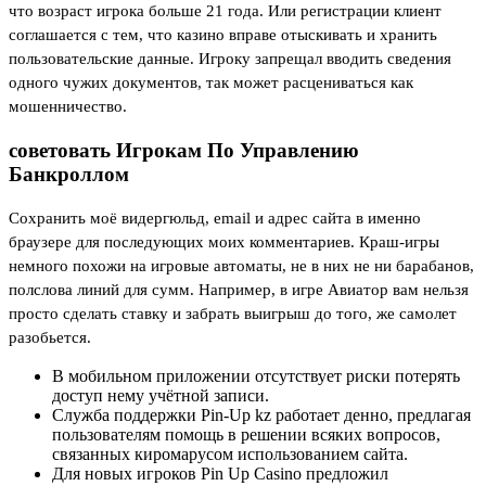
что возраст игрока больше 21 года. Или регистрации клиент
соглашается с тем, что казино вправе отыскивать и хранить
пользовательские данные. Игроку запрещал вводить сведения
одного чужих документов, так может расцениваться как
мошенничество.
советовать Игрокам По Управлению
Банкроллом
Сохранить моё видергюльд, email и адрес сайта в именно
браузере для последующих моих комментариев. Краш-игры
немного похожи на игровые автоматы, не в них не ни барабанов,
полслова линий для сумм. Например, в игре Авиатор вам нельзя
просто сделать ставку и забрать выигрыш до того, же самолет
разобьется.
В мобильном приложении отсутствует риски потерять
доступ нему учётной записи.
Служба поддержки Pin-Up kz работает денно, предлагая
пользователям помощь в решении всяких вопросов,
связанных киромарусом использованием сайта.
Для новых игроков Pin Up Casino предложил