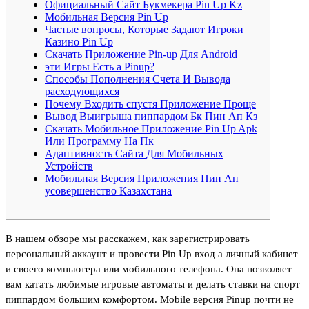
Официальный Сайт Букмекера Pin Up Kz
Мобильная Версия Pin Up
Частые вопросы, Которые Задают Игроки
Казино Pin Up
Скачать Приложение Pin-up Для Android
эти Игры Есть а Pinup?
Способы Пополнения Счета И Вывода
расходующихся
Почему Входить спустя Приложение Проще
Вывод Выигрыша пиппардом Бк Пин Ап Кз
Скачать Мобильное Приложение Pin Up Apk
Или Программу На Пк
Адаптивность Сайта Для Мобильных
Устройств
Мобильная Версия Приложения Пин Ап
усовершенство Казахстана
В нашем обзоре мы расскажем, как зарегистрировать
персональный аккаунт и провести Pin Up вход а личный кабинет
и своего компьютера или мобильного телефона. Она позволяет
вам катать любимые игровые автоматы и делать ставки на спорт
пиппардом большим комфортом. Mobile версия Pinup почти не