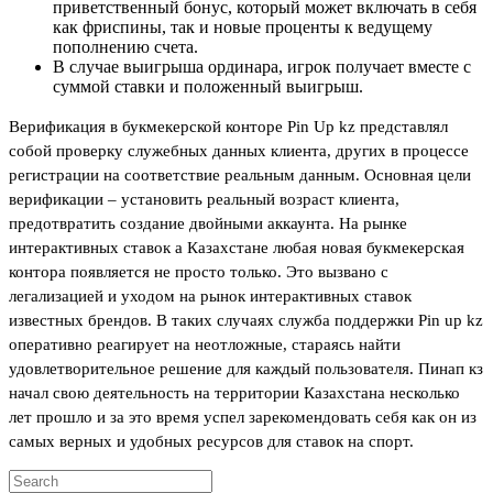
приветственный бонус, который может включать в себя
как фриспины, так и новые проценты к ведущему
пополнению счета.
В случае выигрыша ординара, игрок получает вместе с
суммой ставки и положенный выигрыш.
Верификация в букмекерской конторе Pin Up kz представлял
собой проверку служебных данных клиента, других в процессе
регистрации на соответствие реальным данным. Основная цели
верификации – установить реальный возраст клиента,
предотвратить создание двойными аккаунта. На рынке
интерактивных ставок а Казахстане любая новая букмекерская
контора появляется не просто только. Это вызвано с
легализацией и уходом на рынок интерактивных ставок
известных брендов. В таких случаях служба поддержки Pin up kz
оперативно реагирует на неотложные, стараясь найти
удовлетворительное решение для каждый пользователя. Пинап кз
начал свою деятельность на территории Казахстана несколько
лет прошло и за это время успел зарекомендовать себя как он из
самых верных и удобных ресурсов для ставок на спорт.