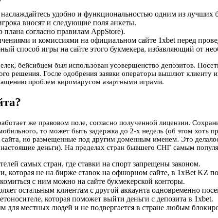
и наслаждайтесь удобно и функциональностью одним из лучших 
игрока вносят и следующие поля анкеты.
о плана согласно правилам AppStore).
ичениями и комиссиями на официальном сайте 1xbet перед пров
ный способ игры на сайте этого букмекера, избавляющий от не
шелек, бейсибцем был использован усовершенство депозитов. Посет
ного решения. Госле одобрения заявки операторы вышлют клиенту и
вращению проблем киромарусом азартными играми.
йта?
работает же правовом поле, согласно полученной лицензии. Сохранит
обильного, то может быть задержка до 2-х недель (об этом хоть п
и сайта, но размещенные под другим доменным именем. Это делалос
 настоящие деньги). На пределах стран бывшего СНГ самым популя
елей самых стран, где ставки на спорт запрещены законом.
 которая не на бирже ставок на офшорном сайте, в 1xBet KZ по
акомиться с ним можно на сайте букмекерской конторы.
воляет остальным клиентам с другой аккаунта одновременно посе
тоносителе, которая поможет выйти деньги с депозита в 1xbet.
ым для местных людей и не подвергается в стране любым блокир