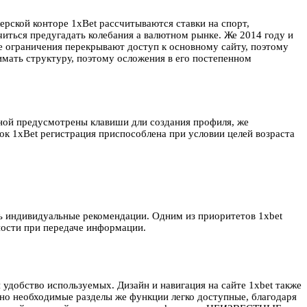
керской конторе 1xBet рассчитываются ставки на спорт,
читься предугадать колебания а валютном рынке. Же 2014 году и
 ограничения перекрывают доступ к основному сайту, поэтому
имать структуру, поэтому осложения в его постепенном
ной предусмотрены клавиши дли создания профиля, же
ок 1xBet регистрация приспособлена при условии целей возраста
.
ть индивидуальные рекомендации. Одним из приоритетов 1xbet
ности при передаче информации.
удобство используемых. Дизайн и навигация на сайте 1xbet также
но необходимые разделы же функции легко доступные, благодаря