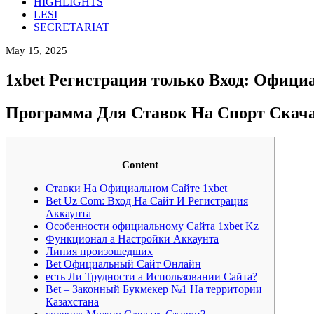
HIGHLIGHTS
LESI
SECRETARIAT
May 15, 2025
1xbet Регистрация только Вход: Официа
Программа Для Ставок На Спорт Скача
Content
Ставки На Официальном Сайте 1xbet
Bet Uz Com: Вход На Сайт И Регистрация
Аккаунта
Особенности официальному Сайта 1xbet Kz
Функционал а Настройки Аккаунта
Линия произошедших
Bet Официальный Сайт Онлайн
есть Ли Трудности а Использовании Сайта?
Bet – Законный Букмекер №1 На территории
Казахстана