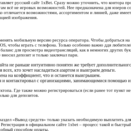
авляет русский сайт 1xBet. Сразу можно уточнить, что контора про
нтам всё не игровых возможностей. Нее предназначена для юзеров 
ько отличается возможностями, ассортиментом и линией, даже имее
ацией изображения.
именять мобильную версию ресурса оператора. Чтобы добраться на
S, чтобы играть с телефона. Только особенно важно ддя любителей 
аланс для просмотра видеотрансляций, как в немногих других бук
 вносил депозит и только заключал пари.
айта не раньше интуитивно понятен же требует дополнительного
я всех, кто хочет насладиться азартом и выиграем деньги.
жена на коэффициент, что и останется выигрышем.
я и контактировал с организациями, занимающимися помощью и
топа. Где также можно регистрироваться (если ранее тот пункт не 
олько для депозитов.
ь раздел «Вывод средств» только указать необходимую выплатить д
 Регистрация в официальном сайте 1xbet – процесс такой и быстрый
удобный способом оплаты.