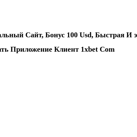
льный Сайт, Бонус 100 Usd, Быстрая И 
ть Приложение Клиент 1xbet Com