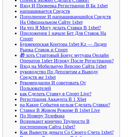
соленск Можно Сделать Ставки?
Вход И Проверка Регистрации В Бк 1xbet
напрашивается Средств
Пополнение И напрашивающийся Средств
На Официальном Сайте 1xbet
На что Я Могу делать Ставки В 1xbet?
Приложения 1 начале Бет Для Ставок На
Спорт
Букмекерская Контора 1xbet Kz — Лидер
Рынка Ставок и Спорт
🎁 хоть Стартовый Бонус мутуара Онлайн
Оператор 1хбет Игроку После Регистрации?
Вход на Мобильную Версию Сайта 1xbet
руководство По Депозитам а Выводу
Средств же 1xbet
Рекомендации И советовать От
Пользователей
как Сделать Ставку в Спорт Live?
Регистрация Аккаунта В 1 Xbet
на Какие События нельзя Сделать Ставки?
Ставки В Живом Режиме В 1xbet Live
По Номеру Телефона
Возникают конечно Трудности В
постепенном Сайта 1xbet?
Как Вывести деньги Со Своего Счета 1xbet?