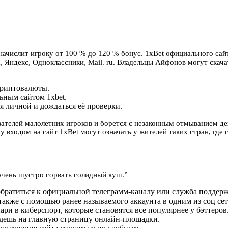
начислит игроку от 100 % до 120 % бонус. 1xBet официального са
m, Яндекс, Одноклассники, Mail. ru. Владельцы Айфонов могут скач
криптовалюты.
ьным сайтом 1xbet.
я личной и дождаться её проверки.
ователей малолетних игроков и борется с незаконным отмыванием де
входом на сайт 1xBet могут означать у жителей таких стран, где 
очень шустро сорвать солидный куш.”
обратиться к официальной телеграмм-каналу или служба поддер
кже с помощью ранее называемого аккаунта в одним из соц сетей
и в киберспорт, которые становятся все популярнее у бэттеров
едешь на главную страницу онлайн-площадки.