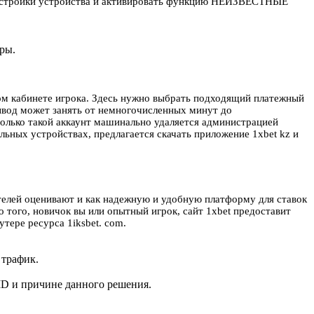
 настройки устройства и активировать функцию НЕИЗВЕСТНЫЕ
оры.
ном кабинете игрока. Здесь нужно выбрать подходящий платежный
вывод может занять от немногочисленных минут до
только такой аккаунт машинально удаляется администрацией
ильных устройствах, предлагается скачать приложение 1xbet kz и
ателей оценивают и как надежную и удобную платформу для ставок
о того, новичок вы или опытный игрок, сайт 1xbet предоставит
тере ресурса 1iksbet. com.
 трафик.
ID и причине данного решения.