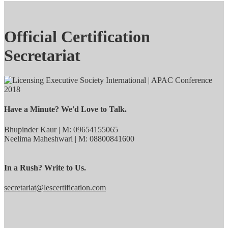
Official Certification
Secretariat
Have a Minute? We'd Love to Talk.
Bhupinder Kaur | M: 09654155065
Neelima Maheshwari | M: 08800841600
In a Rush? Write to Us.
secretariat@lescertification.com