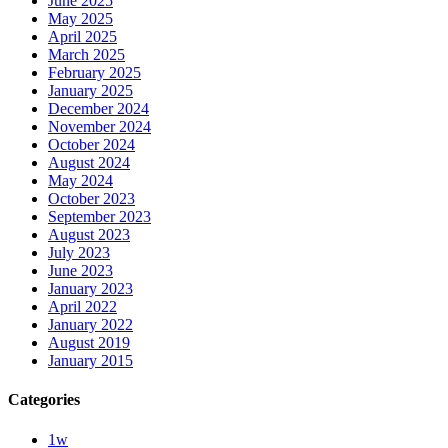
June 2025
May 2025
April 2025
March 2025
February 2025
January 2025
December 2024
November 2024
October 2024
August 2024
May 2024
October 2023
September 2023
August 2023
July 2023
June 2023
January 2023
April 2022
January 2022
August 2019
January 2015
Categories
1w