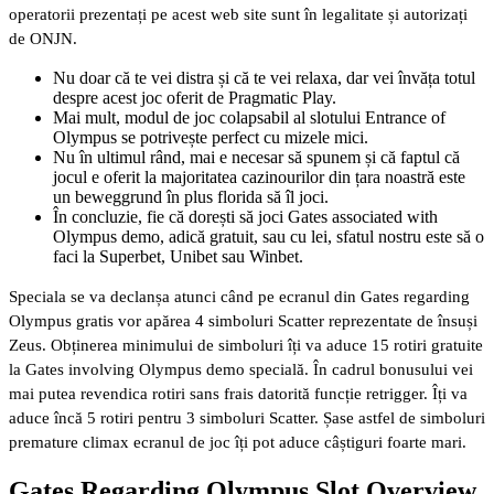
operatorii prezentați pe acest web site sunt în legalitate și autorizați
de ONJN.
Nu doar că te vei distra și că te vei relaxa, dar vei învăța totul
despre acest joc oferit de Pragmatic Play.
Mai mult, modul de joc colapsabil al slotului Entrance of
Olympus se potrivește perfect cu mizele mici.
Nu în ultimul rând, mai e necesar să spunem și că faptul că
jocul e oferit la majoritatea cazinourilor din țara noastră este
un beweggrund în plus florida să îl joci.
În concluzie, fie că dorești să joci Gates associated with
Olympus demo, adică gratuit, sau cu lei, sfatul nostru este să o
faci la Superbet, Unibet sau Winbet.
Speciala se va declanșa atunci când pe ecranul din Gates regarding
Olympus gratis vor apărea 4 simboluri Scatter reprezentate de însuși
Zeus. Obținerea minimului de simboluri îți va aduce 15 rotiri gratuite
la Gates involving Olympus demo specială. În cadrul bonusului vei
mai putea revendica rotiri sans frais datorită funcție retrigger. Îți va
aduce încă 5 rotiri pentru 3 simboluri Scatter. Șase astfel de simboluri
premature climax ecranul de joc îți pot aduce câștiguri foarte mari.
Gates Regarding Olympus Slot Overview