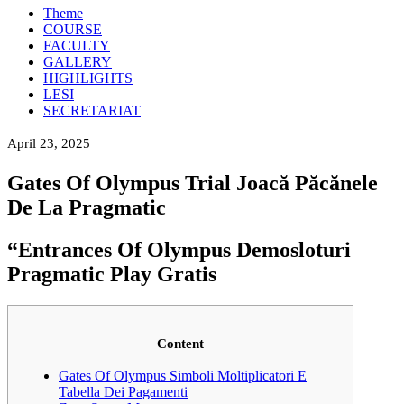
Theme
COURSE
FACULTY
GALLERY
HIGHLIGHTS
LESI
SECRETARIAT
April 23, 2025
Gates Of Olympus Trial Joacă Păcănele
De La Pragmatic
“Entrances Of Olympus Demosloturi
Pragmatic Play Gratis
Content
Gates Of Olympus Simboli Moltiplicatori E
Tabella Dei Pagamenti