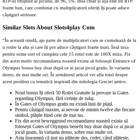
RTP-ul obișnuit al jocului, de 96, 5%. Însă chiar și așa este un RTP
foarte bun, care combinat cu multiplicatorii oferiți îți poate aduce
câștiguri serioase.
Similar Slots About Slots4play Com
“În această rundă, aje parte de multiplicatori care se cumulează de la
u rotire la alta și care îți pot aduce câștiguri foarte mari. Însă taxa
pentru some sort of cumpăra cele 15 rotiri este de 100X miza. Fix
din acest motiv recomandarea noastră exista să folosești Entrance of
Olympus bonus buy doar după ce ai jucat jocul gratis, în varianta
demo, de mai multe ori. În următorul articol vei afla totul despre
acest position cu tematică inspirată din mitologia Greciei antice.
Noul bonus îți oferă 50 Rotiri Gratuite la provare la Gates
regarding Olympus, fără cerințe de rulaj.
În Gates of Olympus gratis nu există linii de plată.
Pentru câștigul maxim, ai nevoie de minim twelve din fiecare
simbol, plățile fiind cele de mai tus.
Fix din acest beweggrund recomandarea noastră exista să
folosești Gates of Olympus benefit buy doar după ce ai jucat
jocul gratis, în varianta demo, sobre mai multe ori.
Asta înseamnă că just nu plătește des, ceder, când plătește,