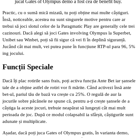
jucat Gates of Olympus demo a fost cea de benefit buy.
Practic, cu o sumă mică mizată, tu poți obține mai multe câștiguri.
Însă, noticeable, acestea nu sunt singurele motive pentru care ar
trebui să joci slotul celor de la Paragmatic Play are generally cele trei
cazinouri. Dacă alegi să joci Gates involving Olympus la Superbet,
Unibet sau Winbet, poți să fii sigur că vei fi în deplină siguranță.
Jucând cât mai mult, vei putea pune în funcțiune RTP-ul para 96, 5%
ing jocului.
Funcții Speciale
Dacă îți plac rotirile sans frais, poți activa funcția Ante Bet iar șansele
tale de a obține astfel de rotiri vor fi mărite. Când activezi însă ante
bet-ul, pariul tău de bază va crește cu 25%. O regulă de aur la
jocurile sobre păcănele ne spune că, pentru a-ți crește șansele de a
câștiga la aceste jocuri, trebuie neapărat să lungești cât mai mult
perioada de joc. După ce modul colapsabil ia sfârșit, câștigurile sunt
adunate și multiplicate.
Așadar, dacă poți juca Gates of Olympus gratis, în varianta demo,