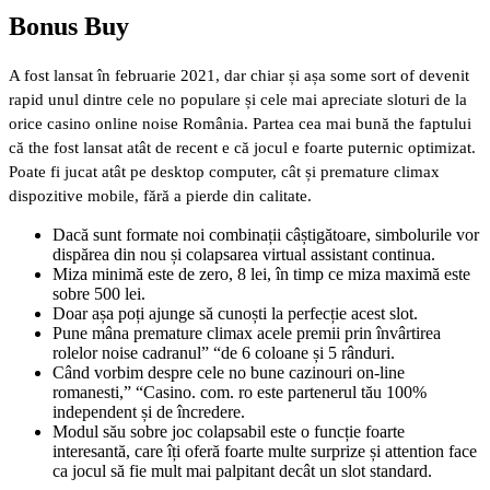
Bonus Buy
A fost lansat în februarie 2021, dar chiar și așa some sort of devenit
rapid unul dintre cele no populare și cele mai apreciate sloturi de la
orice casino online noise România. Partea cea mai bună the faptului
că the fost lansat atât de recent e că jocul e foarte puternic optimizat.
Poate fi jucat atât pe desktop computer, cât și premature climax
dispozitive mobile, fără a pierde din calitate.
Dacă sunt formate noi combinații câștigătoare, simbolurile vor
dispărea din nou și colapsarea virtual assistant continua.
Miza minimă este de zero, 8 lei, în timp ce miza maximă este
sobre 500 lei.
Doar așa poți ajunge să cunoști la perfecție acest slot.
Pune mâna premature climax acele premii prin învârtirea
rolelor noise cadranul” “de 6 coloane și 5 rânduri.
Când vorbim despre cele no bune cazinouri on-line
romanesti,” “Casino. com. ro este partenerul tău 100%
independent și de încredere.
Modul său sobre joc colapsabil este o funcție foarte
interesantă, care îți oferă foarte multe surprize și attention face
ca jocul să fie mult mai palpitant decât un slot standard.