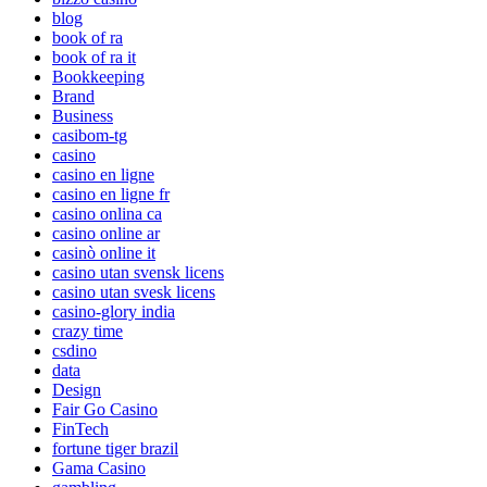
blog
book of ra
book of ra it
Bookkeeping
Brand
Business
casibom-tg
casino
casino en ligne
casino en ligne fr
casino onlina ca
casino online ar
casinò online it
casino utan svensk licens
casino utan svesk licens
casino-glory india
crazy time
csdino
data
Design
Fair Go Casino
FinTech
fortune tiger brazil
Gama Casino