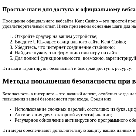
Простые шаги для доступа к официальному вебса
Посещение официального вебсайта Kent Casino – это простой проц
удовлетворительный опыт. Ниже приведены основные шаги для на
Откройте браузер на вашем устройстве;
Введите URL-адрес официального сайта Kent Casino;
Убедитесь, что интернет соединение стабильно;
Найдите нужную информацию или игру на сайте;
Для полной функциональности, возможно, зарегистрируйт
Эти шаги гарантируют безопасный и быстрый доступ к ресурсу.
Методы повышения безопасности при в
Безопасность в интернете – это важный аспект, особенно когда де
повышения вашей безопасности при входе. Среди них:
Использование сложных паролей, состоящих из букв, циф
Активизация двухфакторной аутентификации;
Регулярное обновление антивирусного программного обе
Эти меры обеспечивают дополнительную защиту ваших данных и