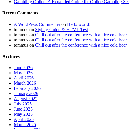
Gambling Online: A Expanded Guide for Online Gambling Ser
Recent Comments
A WordPress Commenter
on
Hello world!
tommus
on
Styling Guide & HTML Test
tommus
on
Chill out after the conference with a nice cold beer
tommus
on
Chill out after the conference with a nice cold beer
tommus
on
Chill out after the conference with a nice cold beer
Archives
June 2026
May 2026
April 2026
March 2026
February 2026
January 2026
August 2025
July 2025
June 2025
May 2025
April 2025
March 2025