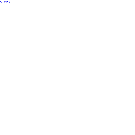
vices