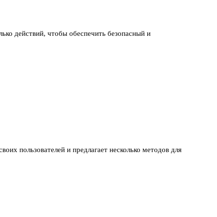
лько действий, чтобы обеспечить безопасный и
 своих пользователей и предлагает несколько методов для