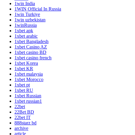
1win India
1WIN Official In Russia
1win Turkiye
1win uzbekistan
1winRussia
1xbet apk
1xbet arabic
1xbet Bangladesh
1xbet Casino AZ
1xbet casino BD
1xbet casino french
1xbet Korea
1xbet KR
1xbet malaysia
1xbet Morocco
1xbet pt
1xbet RU
1xbet Russian
1xbet russian1
22bet
22Bet BD
22bet IT
888starz bd
archive
article