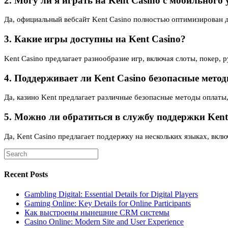
2. Могу ли я играть на Kent Casino с мобильного 
Да, официальный вебсайт Kent Casino полностью оптимизирован д
3. Какие игры доступны на Kent Casino?
Kent Casino предлагает разнообразие игр, включая слоты, покер, 
4. Поддерживает ли Kent Casino безопасные мето
Да, казино Kent предлагает различные безопасные методы оплаты,
5. Можно ли обратиться в службу поддержки Kent
Да, Kent Casino предлагает поддержку на нескольких языках, включ
Recent Posts
Gambling Digital: Essential Details for Digital Players
Gaming Online: Key Details for Online Participants
Как выстроены нынешние CRM системы
Casino Online: Modern Site and User Experience