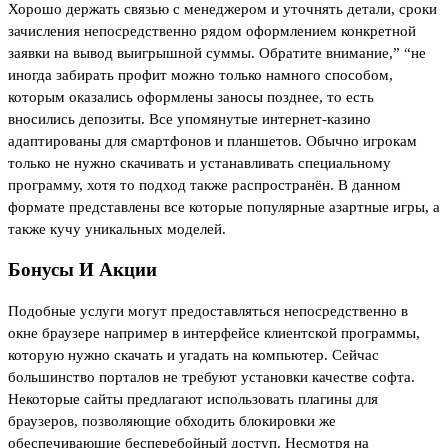
Хорошо держать связью с менеджером и уточнять детали, сроки
зачисления непосредственно рядом оформлением конкретной
заявки на вывод выигрышной суммы. Обратите внимание,” “не
иногда забирать профит можно только намного способом,
которым оказались оформлены заносы позднее, то есть
вносились депозиты. Все упомянутые интернет-казино
адаптированы для смартфонов и планшетов. Обычно игрокам
только не нужно скачивать и устанавливать специальному
программу, хотя то подход также распространён. В данном
формате представлены все которые популярные азартные игры, а
также кучу уникальных моделей.
Бонусы И Акции
Подобные услуги могут предоставляться непосредственно в
окне браузере например в интерфейсе клиентской программы,
которую нужно скачать и угадать на компьютер. Сейчас
большинство порталов не требуют установки качестве софта.
Некоторые сайты предлагают использовать плагины для
браузеров, позволяющие обходить блокировки же
обеспечивающие бесперебойный доступ. Несмотря на