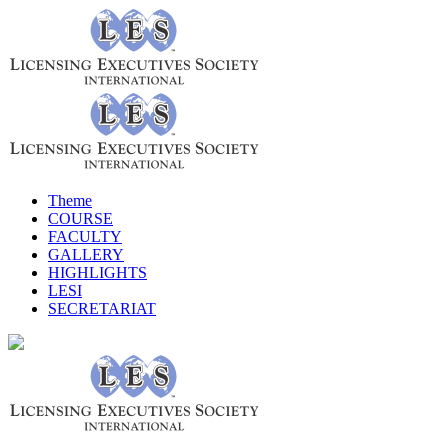
Theme
COURSE
FACULTY
GALLERY
HIGHLIGHTS
LESI
SECRETARIAT