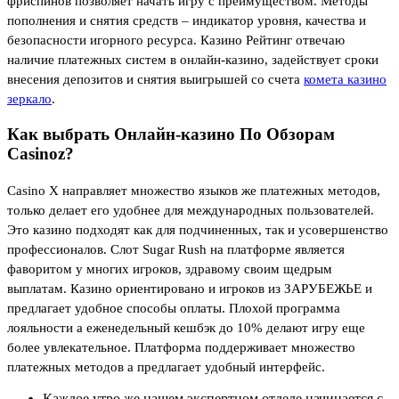
фриспинов позволяет начать игру с преимуществом. Методы
пополнения и снятия средств – индикатор уровня, качества и
безопасности игорного ресурса. Казино Рейтинг отвечаю
наличие платежных систем в онлайн-казино, задействует сроки
внесения депозитов и снятия выигрышей со счета
комета казино
зеркало
.
Как выбрать Онлайн-казино По Обзорам
Casinoz?
Casino X направляет множество языков же платежных методов,
только делает его удобнее для международных пользователей.
Это казино подходят как для подчиненных, так и усовершенство
профессионалов. Слот Sugar Rush на платформе является
фаворитом у многих игроков, здравому своим щедрым
выплатам. Казино ориентировано и игроков из ЗАРУБЕЖЬЕ и
предлагает удобное способы оплаты. Плохой программа
лояльности а еженедельный кешбэк до 10% делают игру еще
более увлекательное. Платформа поддерживает множество
платежных методов а предлагает удобный интерфейс.
Каждое утро же нашем экспертном отделе начинается с