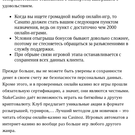
удовольствием.
Когда вы ищете громадной выбор онлайн-игр, то
Casumo должен стать вашим следующим пунктом
назначения, ведь он пункт с достаточно чем 2000
онлайн-играми.
Условия отыгрыша бонусов бывают довольно сложнее,
поэтому не стесняетесь обращаться за разъяснениями в
службу поддержки.
При обрыве связи игровой этапа останавливается с
сохранения всех данных клиента.
Прежде больше, вы не можете быть уверены и сохранности
денег в своем счету же безопасности персональных данных.
Кроме этого, и в проверенных онлайн казино все игры прошли
обязательную сертификацию, а значит, они являются честными.
StakeCasino даёт возможность играть на биткойны а другую
криптовалюту. Клуб предлагает уникальные акции в формате
розыгрышей, турниров,… Лучший методом для новичков – это
читать обзоры онлайн-казино на Casinoz. Игровых автоматов а
интернет-казино во вообще раз больше игр любого другого
жанра.