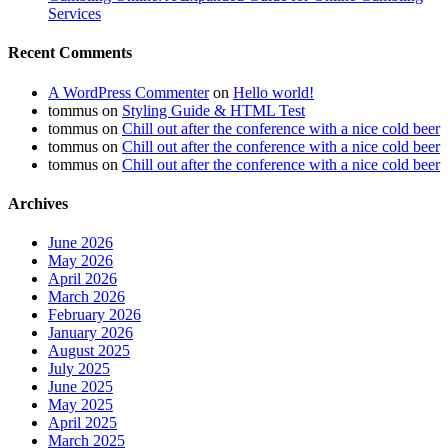
Services
Recent Comments
A WordPress Commenter
on
Hello world!
tommus
on
Styling Guide & HTML Test
tommus
on
Chill out after the conference with a nice cold beer
tommus
on
Chill out after the conference with a nice cold beer
tommus
on
Chill out after the conference with a nice cold beer
Archives
June 2026
May 2026
April 2026
March 2026
February 2026
January 2026
August 2025
July 2025
June 2025
May 2025
April 2025
March 2025