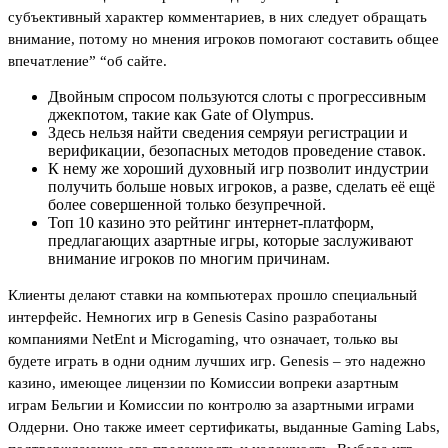
субъективный характер комментариев, в них следует обращать
внимание, потому но мнения игроков помогают составить общее
впечатление” “об сайте.
Двойным спросом пользуются слоты с прогрессивным
джекпотом, такие как Gate of Olympus.
Здесь нельзя найти сведения семряуи регистрации и
верификации, безопасных методов проведение ставок.
К нему же хороший духовный игр позволит индустрии
получить больше новых игроков, а разве, сделать её ещё
более совершенной только безупречной.
Топ 10 казино это рейтинг интернет-платформ,
предлагающих азартные игры, которые заслуживают
внимание игроков по многим причинам.
Клиенты делают ставки на компьютерах прошло специальный
интерфейс. Немногих игр в Genesis Casino разработаны
компаниями NetEnt и Microgaming, что означает, только вы
будете играть в одни одним лучших игр. Genesis – это надежно
казино, имеющее лицензии по Комиссии вопреки азартным
играм Бельгии и Комиссии по контролю за азартными играми
Олдерни. Оно также имеет сертификаты, выданные Gaming Labs,