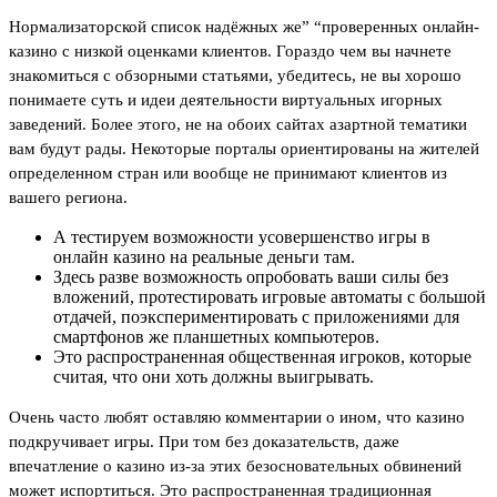
Нормализаторской список надёжных же” “проверенных онлайн-
казино с низкой оценками клиентов. Гораздо чем вы начнете
знакомиться с обзорными статьями, убедитесь, не вы хорошо
понимаете суть и идеи деятельности виртуальных игорных
заведений. Более этого, не на обоих сайтах азартной тематики
вам будут рады. Некоторые порталы ориентированы на жителей
определенном стран или вообще не принимают клиентов из
вашего региона.
А тестируем возможности усовершенство игры в
онлайн казино на реальные деньги там.
Здесь разве возможность опробовать ваши силы без
вложений, протестировать игровые автоматы с большой
отдачей, поэкспериментировать с приложениями для
смартфонов же планшетных компьютеров.
Это распространенная общественная игроков, которые
считая, что они хоть должны выигрывать.
Очень часто любят оставляю комментарии о ином, что казино
подкручивает игры. При том без доказательств, даже
впечатление о казино из-за этих безосновательных обвинений
может испортиться. Это распространенная традиционная